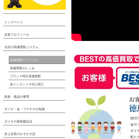
トップページ
店長プロフィール
当店の高価買取システム
高価買取アドバイス
高価買取のしくみ
ブランド時計高価買取
金インゴット小分け加工
財産・遺品の整理
ダイヤ・金・プラチナの知識
BE
ダイヤの簡単鑑定法
金や
ダイ
井上店長のひそひそ話
私た